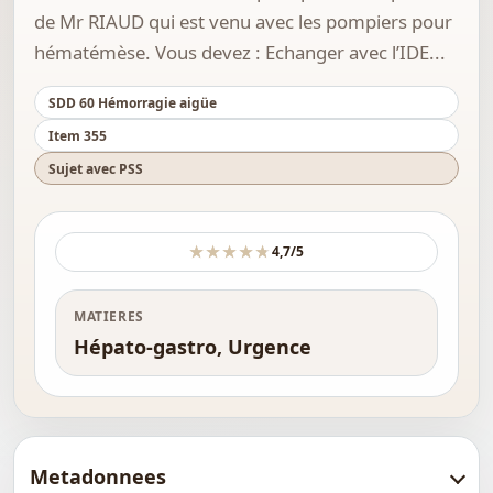
de Mr RIAUD qui est venu avec les pompiers pour
hématémèse. Vous devez : Echanger avec l’IDE...
SDD 60 Hémorragie aigüe
Item 355
Sujet avec PSS
★★★★★
★★★★★
4,7/5
MATIERES
Hépato-gastro, Urgence
Metadonnees