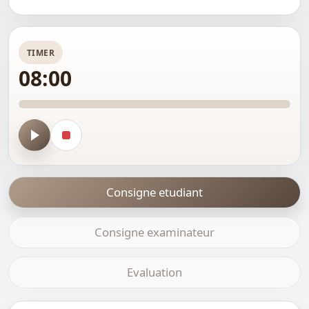
TIMER
08:00
Lancer
Arreter
le
le
timer
timer
Consigne etudiant
Consigne examinateur
Evaluation